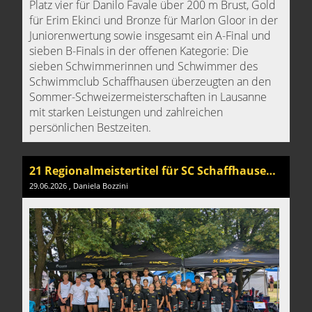
Platz vier für Danilo Favale über 200 m Brust, Gold
für Erim Ekinci und Bronze für Marlon Gloor in der
Juniorenwertung sowie insgesamt ein A-Final und
sieben B-Finals in der offenen Kategorie: Die
sieben Schwimmerinnen und Schwimmer des
Schwimmclub Schaffhausen überzeugten an den
Sommer-Schweizermeisterschaften in Lausanne
mit starken Leistungen und zahlreichen
persönlichen Bestzeiten.
21 Regionalmeistertitel für SC Schaffhausen Nachwuchs
29.06.2026
, Daniela Bozzini