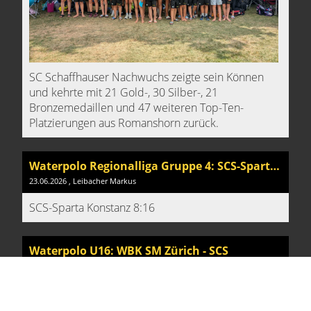
SC Schaffhauser Nachwuchs zeigte sein Können
und kehrte mit 21 Gold-, 30 Silber-, 21
Bronzemedaillen und 47 weiteren Top-Ten-
Platzierungen aus Romanshorn zurück.
Waterpolo Regionalliga Gruppe 4: SCS-Sparta Konstanz
23.06.2026
, Leibacher Markus
SCS-Sparta Konstanz 8:16
Waterpolo U16: WBK SM Zürich - SCS
20.06.2026
, Leibacher Markus
WBK SM Zürich-SCS 26:7