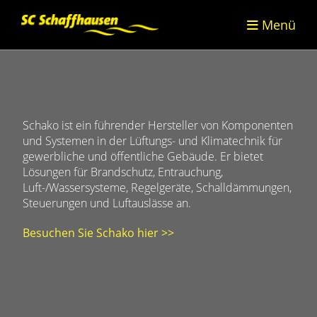
Menü
Schako ist ein führender Hersteller von Komponenten
und Systemen in der Lüftungs- und Klimatechnik für
gewerbliche und öffentliche Gebäude. Er bietet
Lösungen für Brandschutz, Entrauchung,
Luft-/Wassersysteme, Regelgeräte, Schalldämmungen,
Steuerungen und Luftauslässe an.
Besuchen Sie Schako hier >>